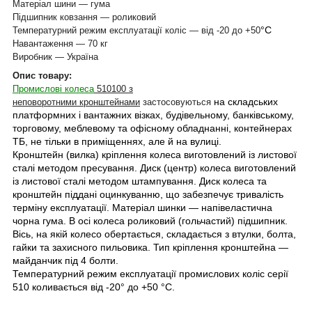
Матеріал шини — гума
Підшипник ковзання — роликовий
°С
Температурний режим експлуатації коліс — від -20 до +50
Навантаження — 70 кг
Виробник — Україна
Опис товару:
Промислові колеса
510100 з
на складських
неповоротними кронштейнами
застосовуються
платформних і вантажних візках, будівельному, банківському,
торговому, меблевому та офісному обладнанні, контейнерах
ТБ, не тільки в приміщеннях, але й на вулиці
.
Кронштейн (вилка) кріплення колеса виготовлений із листової
сталі методом пресування. Диск (центр) колеса виготовлений
із листової сталі методом штампування. Диск колеса та
кронштейн піддані оцинкуванню, що забезпечує тривалість
терміну експлуатації. Матеріал шинки — напівеластична
чорна гума. В осі колеса роликовий (гольчастий) підшипник.
Вісь, на якій колесо обертається, складається з втулки, болта,
гайки та захисного пильовика. Тип кріплення кронштейна —
майданчик під 4 болти.
Температурний режим експлуатації промислових коліс серії
510 коливається від -20° до +50 °C.