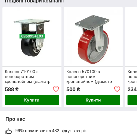
Подібні товари компанії
Колесо 710100 з
Колесо 570100 з
Коле
неповоротним
неповоротним
неп
кронштейном (діаметр
кронштейном (діаметр
крон
100 мм)
100 мм)
125 
588
500
234
₴
₴
Купити
Купити
Про нас
99% позитивних з 482 відгуків за рік