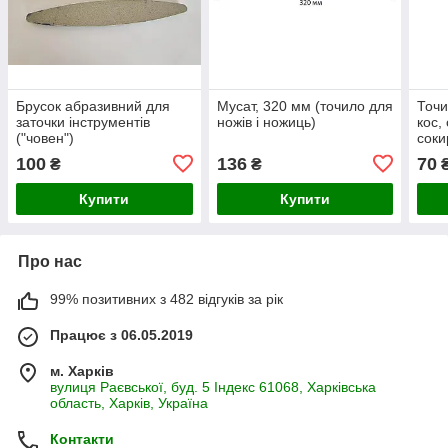
Брусок абразивний для
Мусат, 320 мм (точило для
Точи
заточки інструментів
ножів і ножиць)
кос,
("човен")
соки
газо
100
136
70
₴
₴
Купити
Купити
Про нас
99% позитивних з 482 відгуків за рік
Працює з 06.05.2019
м. Харків
вулиця Раєвської, буд. 5 Індекс 61068, Харківська
область, Харків, Україна
Контакти