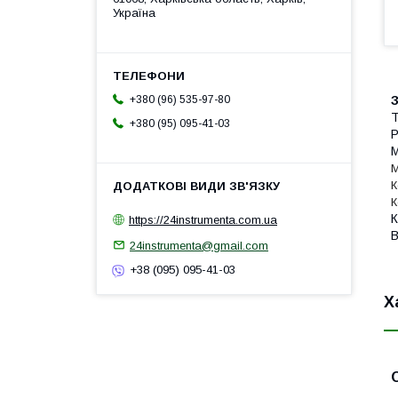
Україна
З
+380 (96) 535-97-80
Т
+380 (95) 095-41-03
Р
М
М
К
К
К
https://24instrumenta.com.ua
В
24instrumenta@gmail.com
+38 (095) 095-41-03
Х