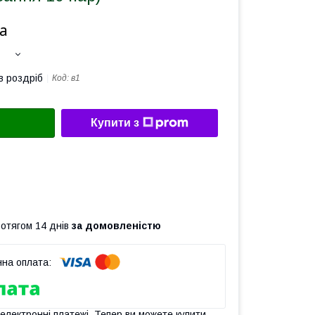
а
в роздріб
Код:
в1
Купити з
ротягом 14 днів
за домовленістю
 електронні платежі. Тепер ви можете купити