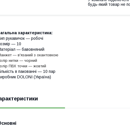
будь-який товар не п
агальна характеристика:
ип рукавичок — робочі
озмір — 10
атеріал — бавовняний
анжет — в'язаний з окантовкою
олір нитки — чорний
олір ПВХ точки — жовтий
ількість в пакованні — 10 пар
иробник DOLONI (Україна)
арактеристики
Основні