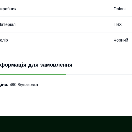
иробник
Doloni
атеріал
ПВХ
олір
Чорний
нформація для замовлення
іна:
480 ₴/упаковка