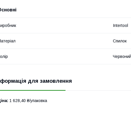
Основні
иробник
Intertool
атеріал
Спилок
олір
Червони
нформація для замовлення
іна:
1 628,40 ₴/упаковка