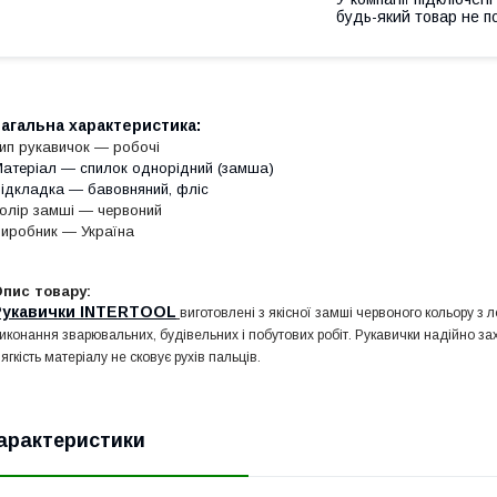
будь-який товар не п
агальна характеристика:
ип рукавичок — робочі
атеріал — спилок однорідний (замша)
ідкладка — бавовняний, фліс
олір замші ― червоний
иробник — Україна
пис товару:
Рукавички INTERTOOL
виготовлені з якісної замші червоного кольору 
иконання зварювальних, будівельних і побутових робіт. Рукавички надійно за
м
ягкість матеріалу не сковує рухів пальців.
арактеристики