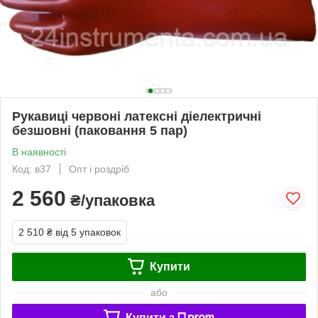
Рукавиці червоні латексні діелектричні
безшовні (паковання 5 пар)
В наявності
Код: в37
Опт і роздріб
2 560
₴/упаковка
2 510 ₴
від 5 упаковок
Купити
або
Купити з