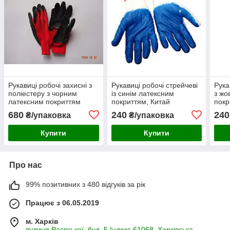
Рукавиці робочі захисні з
Рукавиці робочі стрейчеві
Рука
поліестеру з чорним
із синім латексним
з жо
латексним покриттям
покриттям, Китай
покр
Оgrifox (паковання 12
(паковання 12 пар)
(пак
680
240
240
₴/упаковка
₴/упаковка
пар)
Купити
Купити
Про нас
99% позитивних з 480 відгуків за рік
Працює з 06.05.2019
м. Харків
вулиця Раєвської, буд. 5 Індекс 61068, Харківська