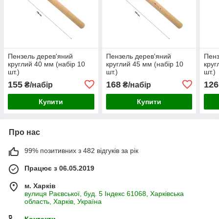
Пензель дерев'яний
Пензель дерев'яний
Пенз
круглий 40 мм (набір 10
круглий 45 мм (набір 10
круг
шт.)
шт.)
шт.)
155
168
126
₴/набір
₴/набір
Купити
Купити
Про нас
99% позитивних з 482 відгуків за рік
Працює з 06.05.2019
м. Харків
вулиця Раєвської, буд. 5 Індекс 61068, Харківська
область, Харків, Україна
Контакти