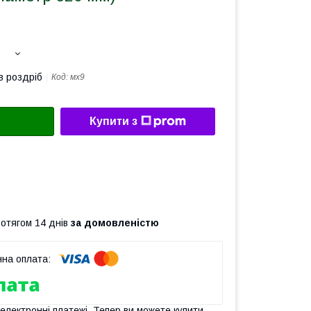
в роздріб
Код:
мх9
Купити з
ротягом 14 днів
за домовленістю
 електронні платежі. Тепер ви можете купити