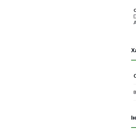
П
д
Х
В
І