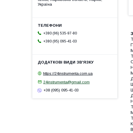
Україна
З
+380 (96) 535-97-80
Т
+380 (95) 095-41-03
П
М
Т
С
Н
М
https://24instrumenta.com.ua
Д
24instrumenta@gmail.com
Ш
Ш
+38 (095) 095-41-03
Д
Н
Т
М
Т
К
В