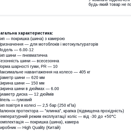
будь-який товар не п
агальна характеристика:
ип — покришка (шина) з камерою
ризначення — для мотоблоків і мотокультураторів
одель — 6.00-12
ип шини — пневматична
езонність шини — всесезонна
орма шарності гуми, PR — 10
аксимальне навантаження на колесо — 405 кг
іаметр шини — 620 мм
ирина шини — 150 мм
ирина шини в дюймах — 6.00
иаметр диска — 12 дюймів
іпель — гумовий
ип повітря в колесі — 2,5 бар (250 кПа)
алюнок протектора — "ялинка", крапка (підвищена прохідність)
емпературний режим експлуатації коліс — від -30 до +50°С
омплектація — покришка (шина), камера
иробник — High Quality (Китай)