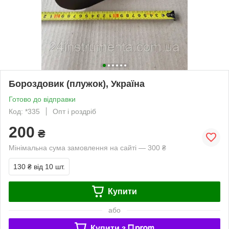
Бороздовик (плужок), Україна
Готово до відправки
Код: *335
Опт і роздріб
200
₴
Мінімальна сума замовлення на сайті — 300 ₴
130 ₴
від 10 шт.
Купити
або
Купити з