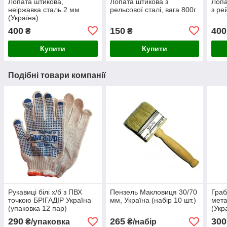
Лопата штикова,
Лопата штикова з
Лопа
неіржавка сталь 2 мм
рельсової сталі, вага 800г
з ре
(Україна)
400
150
400
₴
₴
Купити
Купити
Подібні товари компанії
Рукавиці білі х/б з ПВХ
Пензель Макловиця 30/70
Граб
точкою БРІГАДІР Україна
мм, Україна (набір 10 шт.)
мет
(упаковка 12 пар)
(Укр
290
265
300
₴/упаковка
₴/набір