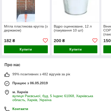
Мітла пластикова кругла (з
Відро оцинковане, 12 л
Віни
держаком)
(пакування 10 шт)
СОР
(пак
182
200
150
₴
₴
Купити
Купити
Про нас
99% позитивних з 482 відгуків за рік
Працює з 06.05.2019
м. Харків
вулиця Раєвської, буд. 5 Індекс 61068, Харківська
область, Харків, Україна
Контакти