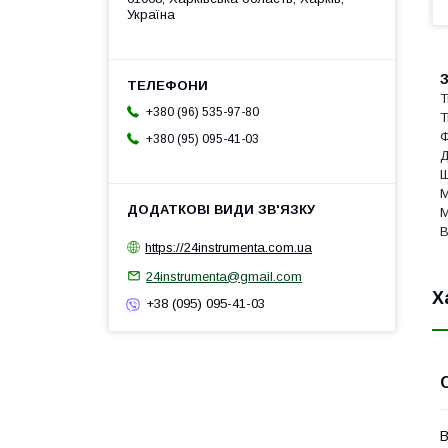
Україна
З
Т
+380 (96) 535-97-80
Т
+380 (95) 095-41-03
Д
М
М
В
https://24instrumenta.com.ua
24instrumenta@gmail.com
Х
+38 (095) 095-41-03
В