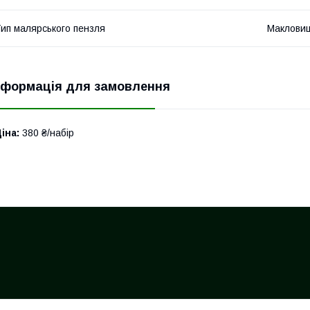
ип малярського пензля
Маклови
нформація для замовлення
іна:
380 ₴/набір