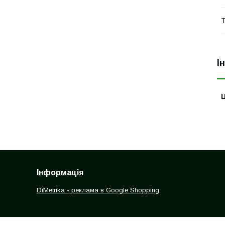
Т
І
Ц
Інформація
DiMetrika - реклама в Google Shopping