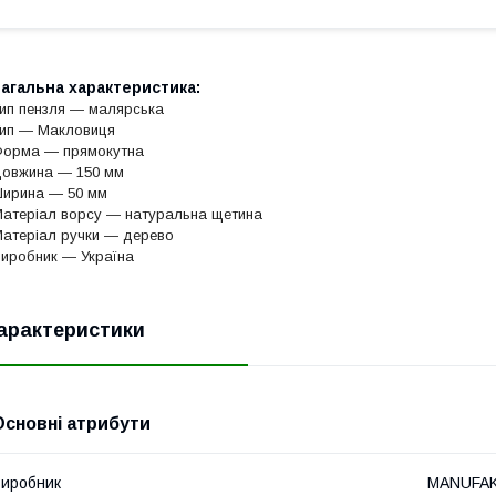
агальна характеристика:
ип пензля — малярська
ип — Макловиця
Форма
―
прямокутна
овжина — 150 мм
Ширина
―
50 мм
атеріал ворсу — натуральна щетина
атеріал ручки — дерево
иробник — Україна
арактеристики
Основні атрибути
иробник
MANUFA