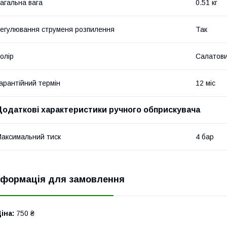
агальна вага
0.51 кг
егулювання струменя розпилення
Так
олір
Салатов
арантійний термін
12 міс
Додаткові характеристики ручного обприскувача
аксимальний тиск
4 бар
нформація для замовлення
іна:
750 ₴