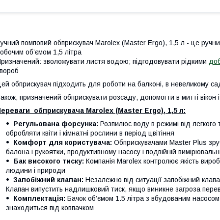
учний помповий обприскувач Marolex (Master Ergo), 1,5 л - це ручн
обочим об’ємом 1,5 літра
ризначений: зволожувати листя водою; підгодовувати рідкими
до
вороб
ей обприскувач підходить для роботи на балконі, в невеликому с
акож, призначений обприскувати розсаду, допомогти в митті вікон і
ереваги обприскувача Marolex (Master Ergo), 1,5 л:
Регульована форсунка:
Розпилює воду в режимі від легкого 
обробляти квіти і кімнатні рослини в період цвітіння
Комфорт для користувача:
Обприскувачами Master Plus зру
балона і рукоятки, продуктивному насосу і подвійній вимірювальн
Бак високого тиску:
Компанія Marolex контролює якість виробн
людини і природи
Запобіжний клапан:
Незалежно від ситуації запобіжний клапа
Клапан випустить надлишковий тиск, якщо виникне загроза пере
Комплектація:
Бачок об’ємом 1.5 літра з вбудованим насосо
знаходиться під ковпачком