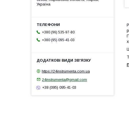
Україна
Р
р
+380 (96) 535-97-80
П
+380 (95) 095-41-03
х
Ц
Т
П
https://24instrumenta.com.ua
24instrumenta@gmail.com
+38 (095) 095-41-03