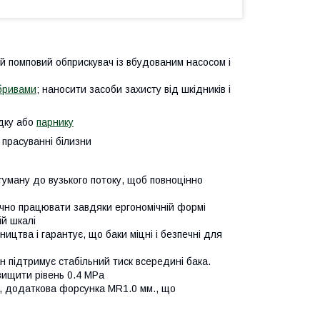
ий помповий обприскувач із вбудованим насосом і
бривами
; наносити засоби захисту від шкідників і
адку або
парнику
 прасуванні білизни
туману до вузького потоку, щоб повноцінно
чно працювати завдяки ергономічній формі
ій шкалі
ицтва і гарантує, що баки міцні і безпечні для
н підтримує стабільний тиск всередині бака.
вищити рівень 0.4 MPa
м, додаткова форсунка MR1.0 мм., що