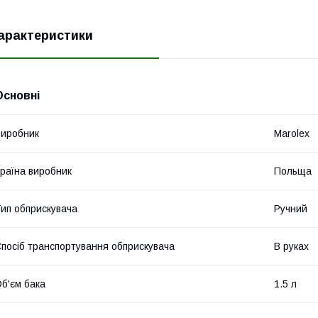
арактеристики
Основні
иробник
Marolex
раїна виробник
Польща
ип обприскувача
Ручний
посіб транспортування обприскувача
В руках
б'єм бака
1.5 л