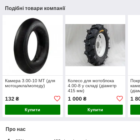
Подібні товари компанії
Камера 3.00-10 МТ (для
Колесо для мотоблока
Покр
мотоцикла/мопеду)
4.00-8 у складі (діаметр
каме
415 мм)
(діа
132
1 000
1 8
₴
₴
Купити
Купити
Про нас