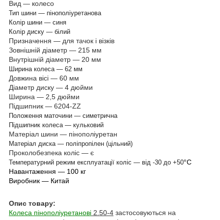
Вид — колесо
Тип шини — пінополіуретанова
Колір шини — синя
Колір диску — білий
Призначення — для тачок і візків
Зовнішній діаметр — 215 мм
Внутрішній діаметр — 20 мм
Ширина колеса — 62 мм
Довжина вісі — 60 мм
Діаметр диску — 4 дюйми
Ширина — 2,5 дюйми
Підшипник — 6204-ZZ
Положення маточини — симетрична
Підшипник колеса — кульковий
Матеріал шини — пінополіуретан
Матеріал диска — поліпропілен (цільний)
Проколобезпека коліс — є
°С
Температурний режим експлуатації коліс — від -30 до +50
Навантаження — 100 кг
Виробник — Китай
Опис товару:
Колеса пінополіуретанові
2.50-4
застосовуються на