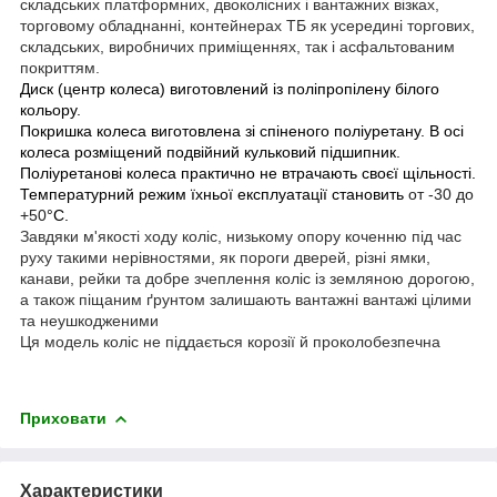
складських платформних, двоколісних і вантажних візках,
торговому обладнанні, контейнерах ТБ як усередині торгових,
складських, виробничих приміщеннях, так і асфальтованим
покриттям.
Диск (центр колеса) виготовлений із поліпропілену білого
кольору.
Покришка колеса виготовлена зі спіненого поліуретану. В осі
колеса розміщений подвійний кульковий підшипник.
Поліуретанові колеса практично не втрачають своєї щільності.
Температурний режим їхньої експлуатації становить
от -30 до
+50
°С.
Завдяки м'якості ходу коліс, низькому опору коченню під час
руху такими нерівностями, як пороги дверей, різні ямки,
канави, рейки та добре зчеплення коліс із земляною дорогою,
а також піщаним ґрунтом залишають вантажні вантажі цілими
та неушкодженими
Ця модель коліс не піддається корозії й проколобезпечна
Приховати
Характеристики