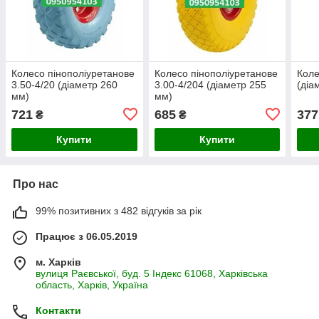
Колесо пінополіуретанове
Колесо пінополіуретанове
Коле
3.50-4/20 (діаметр 260
3.00-4/204 (діаметр 255
(діа
мм)
мм)
721
685
377
₴
₴
Купити
Купити
Про нас
99% позитивних з 482 відгуків за рік
Працює з 06.05.2019
м. Харків
вулиця Раєвської, буд. 5 Індекс 61068, Харківська
область, Харків, Україна
Контакти