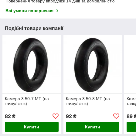
Повернення товару впродовж 14 днів за домовленістю
Всі умови повернення
Подібні товари компанії
Камера 3.50-7 МТ (на
Камера 3.50-8 МТ (на
Каме
тачку/візок)
тачку/візок)
тачку
82
92
89
₴
₴
Купити
Купити