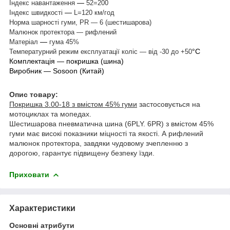
—
Індекс навантаження
52=200
—
Індекс швидкості
L=120 км/год
Норма шарності гуми, PR — 6 (шестишарова)
Малюнок протектора — рифлений
—
Матеріал
гума 45%
°С
Температурний режим експлуатації коліс — від -30 до +50
Комплектація — покришка (шина)
Виробник —
Sosoon (Китай)
Опис товару:
Покришка 3.00-18 з вмістом 45% гуми
застосовується на
мотоциклах та мопедах.
Шестишарова пневматична шина (6PLY. 6PR) з вмістом 45%
гуми має високі показники міцності та якості. А рифлений
малюнок протектора, завдяки чудовому зчепленню з
дорогою, гарантує підвищену безпеку їзди.
Приховати
Характеристики
Основні атрибути