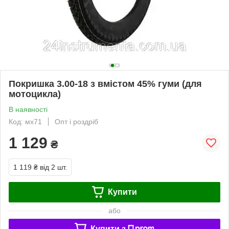
Покришка 3.00-18 з вмістом 45% гуми (для
мотоцикла)
В наявності
Код: мх71
Опт і роздріб
1 129
₴
1 119 ₴
від 2 шт.
Купити
або
Купити з