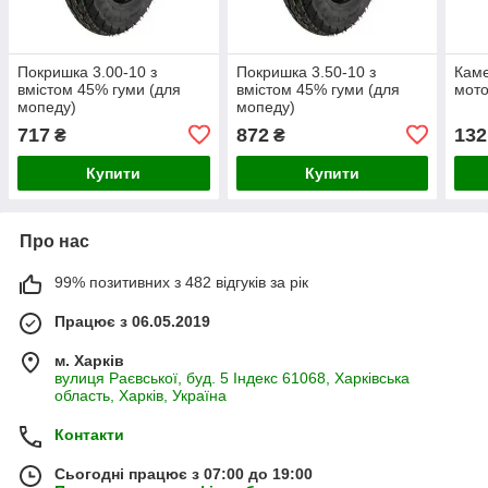
Покришка 3.00-10 з
Покришка 3.50-10 з
Каме
вмістом 45% гуми (для
вмістом 45% гуми (для
мото
мопеду)
мопеду)
717
872
132
₴
₴
Купити
Купити
Про нас
99% позитивних з 482 відгуків за рік
Працює з 06.05.2019
м. Харків
вулиця Раєвської, буд. 5 Індекс 61068, Харківська
область, Харків, Україна
Контакти
Сьогодні працює з 07:00 до 19:00