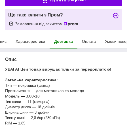
Що таке купити з Пром?
Замовлення під захистом
пис
Характеристики
Доставка
Оплата
Умови пове
Опис
УВАГА! Цей товар вирушає тільки за передоплатою!
Загальна характеристика:
Тип — покришка (шина)
Призначення — для мотоцикла та мопеда
Модель
—
3.00-18
—
Тип шини
ТТ (камерна)
—
Диаметр диска
18 дюймів
—
Ширина шини
3 дюйми
—
Тиск у шині
2,8 бар (280 кПа)
—
RIM
1.85