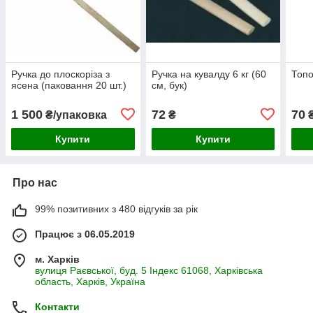
Ручка до плоскоріза з
Ручка на кувалду 6 кг (60
Топ
ясена (паковання 20 шт.)
см, бук)
1 500
72
70
₴/упаковка
₴
Купити
Купити
Про нас
99% позитивних з 480 відгуків за рік
Працює з 06.05.2019
м. Харків
вулиця Раєвської, буд. 5 Індекс 61068, Харківська
область, Харків, Україна
Контакти