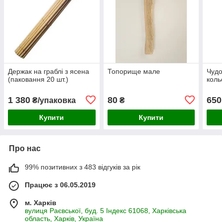
Держак на граблі з ясена
Топорище мале
Чудо
(паковання 20 шт.)
коль
1 380
80
650
₴/упаковка
₴
Купити
Купити
Про нас
99% позитивних з 483 відгуків за рік
Працює з 06.05.2019
м. Харків
вулиця Раєвської, буд. 5 Індекс 61068, Харківська
область, Харків, Україна