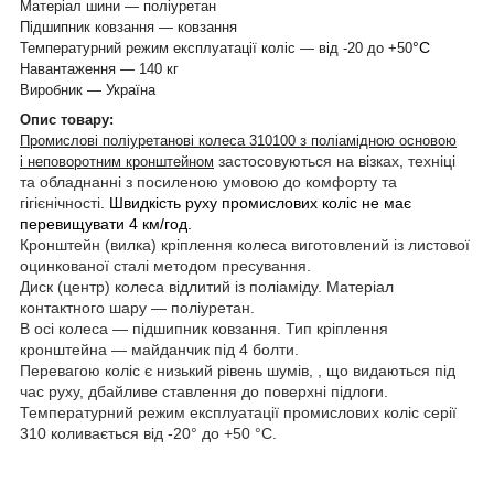
Матеріал шини — поліуретан
Підшипник ковзання — ковзання
°С
Температурний режим експлуатації коліс — від -20 до +50
Навантаження — 140 кг
Виробник — Україна
Опис товару:
Промислові поліуретанові колеса 310100 з поліамідною основою
застосовуються на візках, техніці
і неповоротним кронштейном
та обладнанні з посиленою умовою до комфорту та
гігієнічності
.
Швидкість руху промислових коліс не має
перевищувати 4 км/год.
Кронштейн (вилка) кріплення колеса виготовлений із листової
оцинкованої сталі методом пресування.
Диск (центр) колеса відлитий із поліаміду. Матеріал
контактного шару — поліуретан.
В осі колеса — підшипник ковзання. Тип кріплення
кронштейна — майданчик під 4 болти.
Перевагою коліс є низький рівень шумів, , що видаються під
час руху, дбайливе ставлення до поверхні підлоги.
Температурний режим експлуатації промислових коліс серії
310 коливається від -20° до +50 °C.