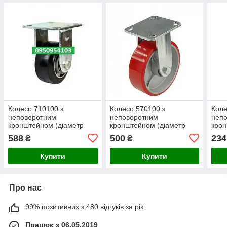
Колесо 710100 з
Колесо 570100 з
Коле
неповоротним
неповоротним
неп
кронштейном (діаметр
кронштейном (діаметр
крон
100 мм)
100 мм)
125 
588
500
234
₴
₴
Купити
Купити
Про нас
99% позитивних з 480 відгуків за рік
Працює з 06.05.2019