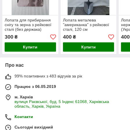
Лопата для прибирання
Лопата металева
Лопа
снігу та зерна з рейкової
"американка" з рейкової
нерж
сталі (без держака)
сталі, 120 см
(Укр
300
400
400
₴
₴
Купити
Купити
Про нас
99% позитивних з 483 відгуків за рік
Працює з 06.05.2019
м. Харків
вулиця Раєвської, буд. 5 Індекс 61068, Харківська
область, Харків, Україна
Контакти
Сьогодні вихідний