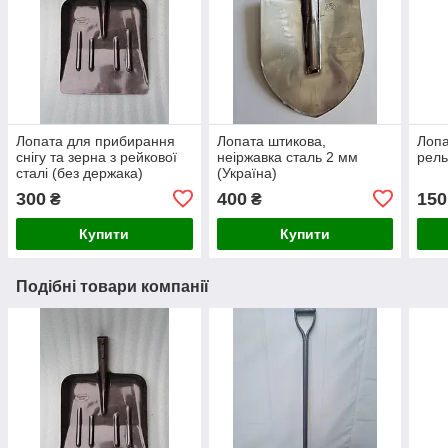
Лопата для прибирання
Лопата штикова,
Лопа
снігу та зерна з рейкової
неіржавка сталь 2 мм
рель
сталі (без держака)
(Україна)
300
400
150
₴
₴
Купити
Купити
Подібні товари компанії