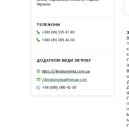
Україна
З
+380 (96) 535-97-80
В
+380 (95) 095-41-03
Т
К
К
П
З
В
https://24instrumenta.com.ua
Ш
24instrumenta@gmail.com
Д
Д
+38 (095) 095-41-03
П
П
П
М
М
П