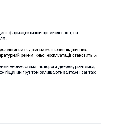
цині, фармацевтичній промисловості, на
тям.
а розміщений подвійний кульковий підшипник.
ературний режим їхньої експлуатації становить
от
кими нерівностями, як пороги дверей, різні ямки,
кож піщаним ґрунтом залишають вантажні вантажі