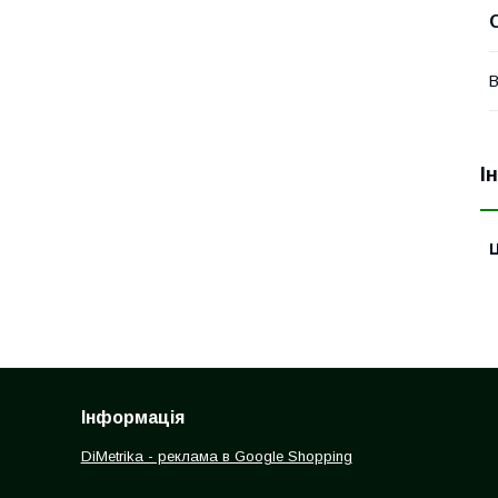
В
І
Ц
Інформація
DiMetrika - реклама в Google Shopping