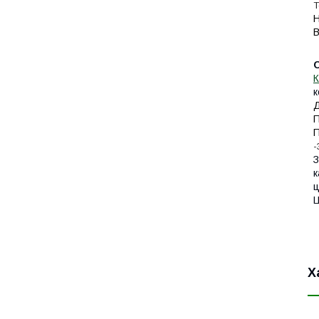
Т
Н
В
К
к
Д
П
П
-
З
к
ц
Ц
Х