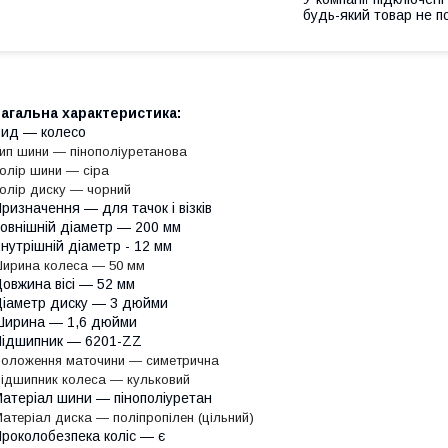
будь-який товар не п
агальна характеристика:
ид — колесо
ип шини — пінополіуретанова
олір шини
—
сіра
олір диску
—
чорний
ризначення — для тачок і візків
овнішній діаметр — 200 мм
нутрішній діаметр - 12 мм
ирина колеса — 50 мм
овжина вісі — 52 мм
іаметр диску — 3 дюйми
Ширина — 1,6 дюйми
ідшипник — 6201-ZZ
оложення маточини — симетрична
ідшипник колеса — кульковий
атеріал шини — пінополіуретан
атеріал диска — поліпропілен (цільний)
роколобезпека коліс — є