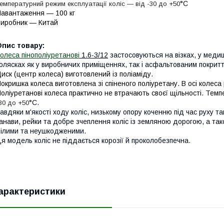
°С
емпературний режим експлуатації коліс — від -30 до +50
авантаження — 100 кг
иробник — Китай
Опис товару:
олеса пінополіуретанові
1.6-3/12
застосовуються на візках, у меди
олясках як у виробничих приміщеннях, так і асфальтованим покрит
иск (центр колеса) виготовлений із поліаміду.
окришка колеса виготовлена зі спіненого поліуретану. В осі колес
оліуретанові колеса практично не втрачають своєї щільності. Темп
°С.
30 до +50
авдяки м'якості ходу коліс, низькому опору коченню під час руху та
анави, рейки та добре зчеплення коліс із земляною дорогою, а та
ілими та неушкодженими.
я модель коліс не піддається корозії й проколобезпечна.
арактеристики