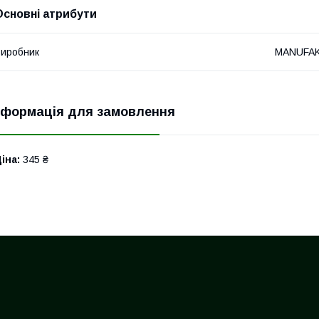
Основні атрибути
иробник
MANUFA
нформація для замовлення
іна:
345 ₴