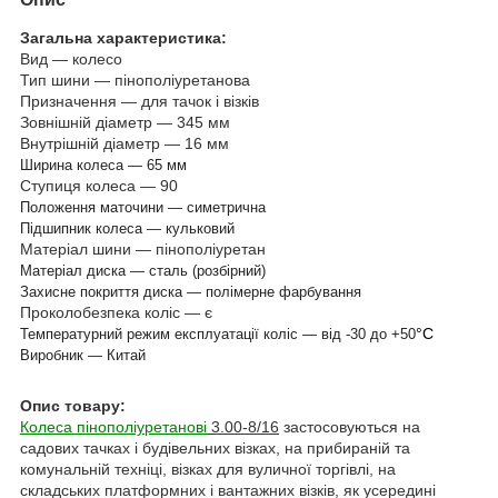
Загальна характеристика:
Вид — колесо
Тип шини — пінополіуретанова
Призначення — для тачок і візків
Зовнішній діаметр — 345 мм
Внутрішній діаметр — 16 мм
Ширина колеса — 65 мм
Ступиця колеса — 90
Положення маточини — симетрична
Підшипник колеса — кульковий
Матеріал шини — пінополіуретан
Матеріал диска — сталь (розбірний)
Захисне покриття диска — полімерне фарбування
Проколобезпека коліс — є
°С
Температурний режим експлуатації коліс — від -30 до +50
Виробник — Китай
Опис товару:
Колеса пінополіуретанові
3.00-8/16
застосовуються на
садових тачках і будівельних візках, на прибираній та
комунальній техніці, візках для вуличної торгівлі, на
складських платформних і вантажних візків, як усередині