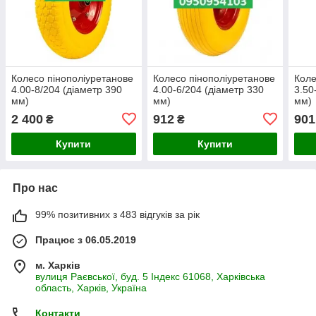
Колесо пінополіуретанове
Колесо пінополіуретанове
Коле
4.00-8/204 (діаметр 390
4.00-6/204 (діаметр 330
3.50
мм)
мм)
мм)
2 400
912
901
₴
₴
Купити
Купити
Про нас
99% позитивних з 483 відгуків за рік
Працює з 06.05.2019
м. Харків
вулиця Раєвської, буд. 5 Індекс 61068, Харківська
область, Харків, Україна
Контакти