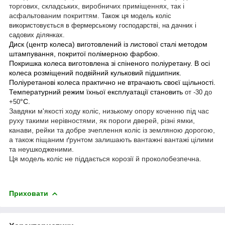
торгових, складських, виробничих приміщеннях, так і
асфальтованим покриттям.
Також ця модель коліс
використовується в фермерському господарстві, на дачних і
садових ділянках.
Диск (центр колеса) виготовлений із листової сталі методом
штампування, покритої полімерною фарбою.
Покришка колеса виготовлена зі спіненого поліуретану. В осі
колеса розміщений подвійний кульковий підшипник.
Поліуретанові колеса практично не втрачають своєї щільності.
Температурний режим їхньої експлуатації становить
от -30 до
°С.
+50
Завдяки м'якості ходу коліс, низькому опору коченню під час
руху такими нерівностями, як пороги дверей, різні ямки,
канави, рейки та добре зчеплення коліс із земляною дорогою,
а також піщаним ґрунтом залишають вантажні вантажі цілими
та неушкодженими.
Ця модель коліс не піддається корозії й проколобезпечна.
Приховати