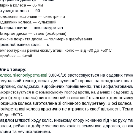
ирина колеса — 65 мм
тупиця колеса — 90
оложення маточини — симетрична
ідшипник колеса — кульковий
атеріал шини — пінополіуретан
атеріал диска — сталь (розбірний)
ахисне покриття диска — полімерне фарбування
роколобезпека коліс — є
°С
емпературний режим експлуатації коліс — від -30 до +50
иробник — Китай
Опис товару:
олеса пінополіуретанові
3.00-8/16
застосовуються на садових тачках
омунальній техніці, візках для вуличної торгівлі, на складських пла
оргових, складських, виробничих приміщеннях, так і асфальтовани
икористовується в фермерському господарстві, на дачних і садових д
иск (центр колеса) виготовлений із листової сталі методом штамп
окришка колеса виготовлена зі спіненого поліуретану. В осі колес
оліуретанові колеса практично не втрачають своєї щільності. Темп
°С.
30 до +50
авдяки м'якості ходу коліс, низькому опору коченню під час руху та
анави, рейки та добре зчеплення коліс із земляною дорогою, а та
ілими та неушкодженими.