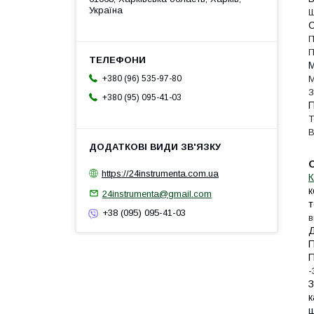
Україна
Ш
С
П
П
М
М
+380 (96) 535-97-80
З
+380 (95) 095-41-03
П
Т
В
https://24instrumenta.com.ua
К
к
24instrumenta@gmail.com
т
+38 (095) 095-41-03
в
Д
П
П
-
З
к
ц