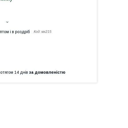
птом і в роздріб
Код:
мх215
ротягом 14 днів
за домовленістю