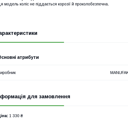
я модель коліс не піддається корозії й проколобезпечна.
арактеристики
Основні атрибути
иробник
MANUFA
нформація для замовлення
іна:
1 330 ₴