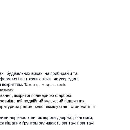
 і будівельних візках, на прибираній та
тформних і вантажних візків, як усередині
м покриттям.
Також ця модель коліс
ілянках.
ування, покритої полімерною фарбою.
а розміщений подвійний кульковий підшипник.
ературний режим їхньої експлуатації становить
от
кими нерівностями, як пороги дверей, різні ямки,
кож піщаним ґрунтом залишають вантажні вантажі