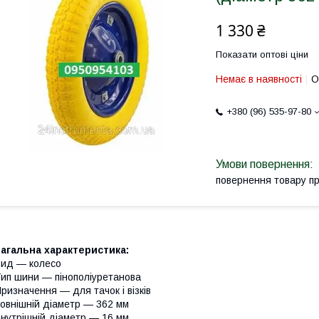
1 330 ₴
Показати оптові ціни
Немає в наявності
О
+380 (96) 535-97-80
повернення товару п
агальна характеристика:
ид — колесо
ип шини — пінополіуретанова
ризначення — для тачок і візків
овнішній діаметр — 362 мм
нутрішній діаметр — 16 мм