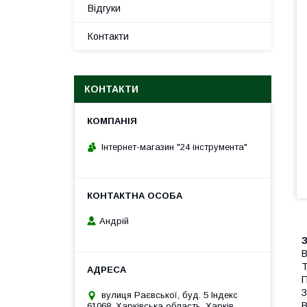
Відгуки
Контакти
КОНТАКТИ
Інтернет-магазин "24 інструмента"
Андрій
З
В
Т
П
З
вулиця Раєвської, буд. 5 Індекс
В
61068, Харківська область, Харків,