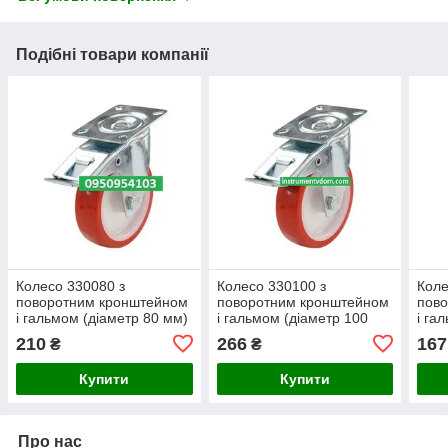
Подібні товари компанії
Колесо 330080 з
Колесо 330100 з
Коле
поворотним кронштейном
поворотним кронштейном
пов
і гальмом (діаметр 80 мм)
і гальмом (діаметр 100
і га
мм)
210
266
167
₴
₴
Купити
Купити
Про нас