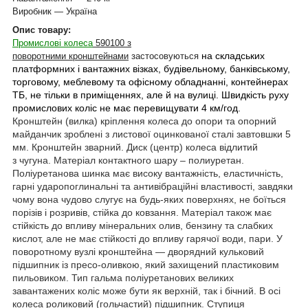
Виробник — Україна
Опис товару:
Промислові колеса
590100 з
на складських
поворотними кронштейнами
застосовуються
платформних і вантажних візках, будівельному, банківському,
торговому, меблевому та офісному обладнанні, контейнерах
ТБ, не тільки в приміщеннях, але й на вулиці
.
Швидкість руху
промислових коліс не має перевищувати 4 км/год.
Кронштейн (вилка) кріплення колеса до опори та опорний
майданчик зроблені з листової оцинкованої сталі завтовшки 5
мм. Кронштейн зварний. Диск (центр) колеса відлитий
з чугуна. Матеріал контактного шару – полиуретан.
Поліуретанова шинка має високу вантажність, еластичність,
гарні ударопоглинальні та антивібраційні властивості, завдяки
чому вона чудово слугує на будь-яких поверхнях, не боїться
порізів і розривів, стійка до ковзання. Матеріал також має
стійкість до впливу мінеральних олив, бензину та слабких
кислот, але не має стійкості до впливу гарячої води, пари. У
поворотному вузлі кронштейна — дворядний кульковий
підшипник із пресо-оливкою, який захищений пластиковим
пильовиком. Тип гальма поліуретанових великих
завантажених коліс може бути як верхній, так і бічний. В осі
колеса роликовий (гольчастий) підшипник. Ступиця