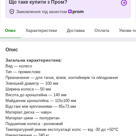
Що таке купити з Пром?
Замовлення під захистом
Опис
Характеристики
Доставка
Оплата
Умови п
Опис
Загальна характеристика:
Вид — колесо
Тип — промислове
Призначення — для тачок, візків, контейнерів та обладнання
Зовнішній діаметр — 100 мм
Ширина колеса — 50 мм
Висота до кронштейна — 140 мм
Майданчик кронштейна — 115х100 мм
Відстані між кріпленнями — 85х73 мм
Матеріал диска — чавун
Матеріал шини — поліуретан
Подшипник колеса - роликовий
°С
Температурний режим експлуатації коліс — від -30 до +50
Навантаження — 240 кг