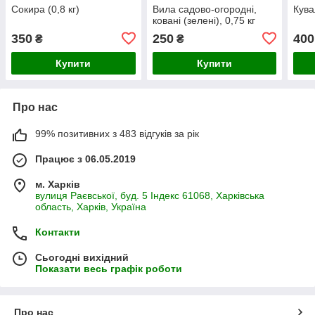
Сокира (0,8 кг)
Вила садово-огородні,
Кува
ковані (зелені), 0,75 кг
350
250
400
₴
₴
Купити
Купити
Про нас
99% позитивних з 483 відгуків за рік
Працює з 06.05.2019
м. Харків
вулиця Раєвської, буд. 5 Індекс 61068, Харківська
область, Харків, Україна
Контакти
Сьогодні вихідний
Показати весь графік роботи
Про нас