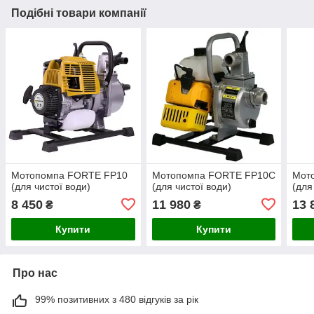
Подібні товари компанії
Мотопомпа FORTE FP10
Мотопомпа FORTE FP10С
Мот
(для чистої води)
(для чистої води)
(для
8 450
11 980
13 
₴
₴
Купити
Купити
Про нас
99% позитивних з 480 відгуків за рік