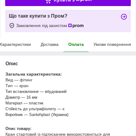
Що таке купити з Пром?
Замовлення під захистом
Характеристики
Доставка
Оплата
Умови повернення
Опис
Загальна характеристика:
Вид — фітинг
Тип — кран
Тип встановлення — вбудований
Діаметр — 16 мм
Матеріал — пластик
Стійкість до ультрафіолету — є
Виробник —
S
antehplast (
Украина)
Опис товару:
Кран стартовий із підтискачем
використовується
для