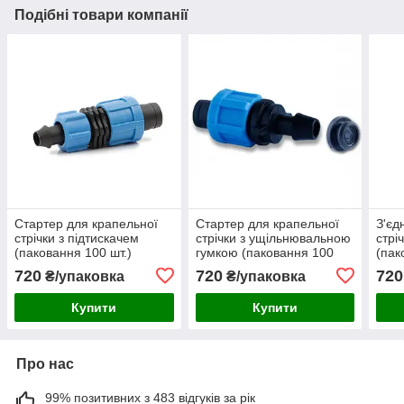
Подібні товари компанії
Стартер для крапельної
Стартер для крапельної
З'єд
стрічки з підтискачем
стрічки з ущільнювальною
стрі
(паковання 100 шт.)
гумкою (паковання 100
(пак
шт.)
720
720
720
₴/упаковка
₴/упаковка
Купити
Купити
Про нас
99% позитивних з 483 відгуків за рік