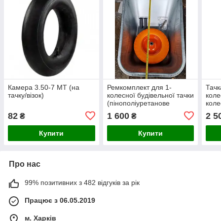
Камера 3.50-7 МТ (на
Ремкомплект для 1-
Тачк
тачку/візок)
колесної будівельної тачки
коле
(пінополіуретанове
коле
колесо)
82
1 600
2 5
₴
₴
Купити
Купити
Про нас
99% позитивних з 482 відгуків за рік
Працює з 06.05.2019
м. Харків