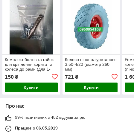
Комплект болтів та гайок
Колесо пінополіуретанове
Ремк
для кріплення корита та
3.50-4/20 (діаметр 260
коле
колеса до рами (для 1-
мм)
(пін
колесних тачок)
коле
150
721
1 6
₴
₴
Купити
Купити
Про нас
99% позитивних з 482 відгуків за рік
Працює з 06.05.2019