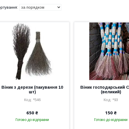
Віник з дерези (пакування 10
Віник господарський
шт)
(великий)
*546
*93
650 ₴
150 ₴
Готово до відправки
Готово до відправки