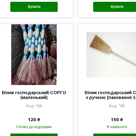
Купити
Купити
Віник господарський СОРГО
Віник господарський
(маленький)
з ручкою (паковання 1
*94
*98
120 ₴
150 ₴
Готово до відправки
В наявності