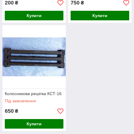
200
750
₴
₴
Купити
Купити
Колосникова решітка КСТ-16
Під замовлення
650
₴
Купити