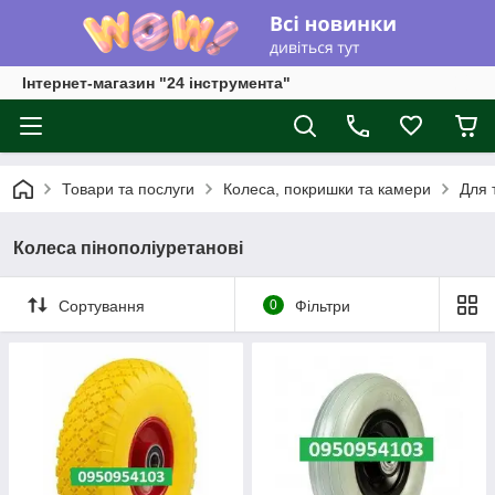
Інтернет-магазин "24 інструмента"
Товари та послуги
Колеса, покришки та камери
Для т
Колеса пінополіуретанові
Сортування
0
Фільтри