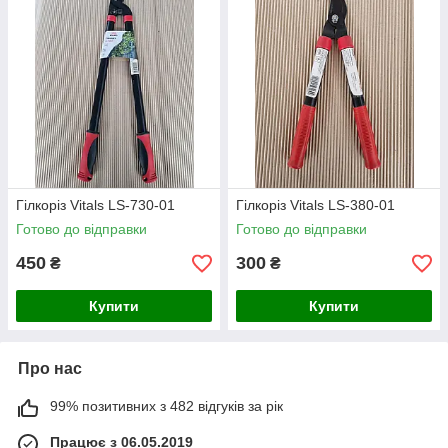
Гілкоріз Vitals LS-730-01
Гілкоріз Vitals LS-380-01
Готово до відправки
Готово до відправки
450
300
₴
₴
Купити
Купити
Про нас
99% позитивних з 482 відгуків за рік
Працює з 06.05.2019